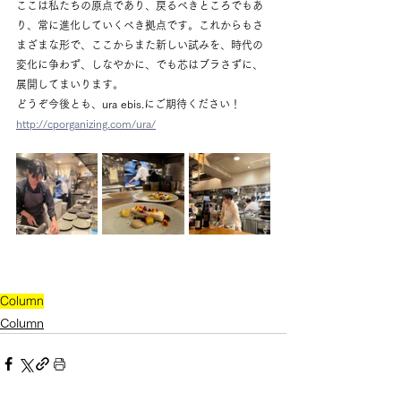
ここは私たちの原点であり、戻るべきところでもあ
り、常に進化していくべき拠点です。これからもさ
まざまな形で、ここからまた新しい試みを、時代の
変化に争わず、しなやかに、でも芯はブラさずに、
展開してまいります。
どうぞ今後とも、ura ebis.にご期待ください！
http://cporganizing.com/ura/
【vol.60】ura ebis. 25周年｜恵比寿の裏路地で育ま
れた原点
Column
Column