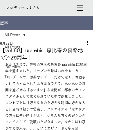
プロデュースする人
記事
All Posts
6月23日
All Posts
【vol.60】ura ebis. 恵比寿の裏路地
で、25周年！
Column
おかげさまで、弊社直営店の最古参 ura ebis.は25周
Interview
年を迎えました。オープン当時はいわゆる「カフ
Topic
ェ」ブームで、お茶やデザートだけでなく、お酒も
いけてちゃんとしたお食事もできて、思い思いの時
間を過ごせる「あいまい」な空間が、都市のライフ
スタイルとして求められていた中で誕生しました。
コンセプトは「好きなものを好きな時間に好きな人
と」当時は朝まで営業し、クリエイティブなエリア
の方々に使い勝手がよく、いろんな方々の寄りつき
どころとしてご愛顧いただきました。なかにはお忍
びであの人も、、、というエピソードも多々㊙︎