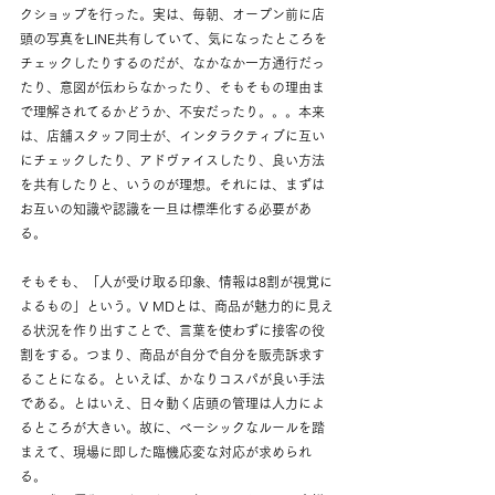
クショップを行った。実は、毎朝、オープン前に店
頭の写真をLINE共有していて、気になったところを
チェックしたりするのだが、なかなか一方通行だっ
たり、意図が伝わらなかったり、そもそもの理由ま
で理解されてるかどうか、不安だったり。。。本来
は、店舗スタッフ同士が、インタラクティブに互い
にチェックしたり、アドヴァイスしたり、良い方法
を共有したりと、いうのが理想。それには、まずは
お互いの知識や認識を一旦は標準化する必要があ
る。
そもそも、「人が受け取る印象、情報は8割が視覚に
よるもの」という。V MDとは、商品が魅力的に見え
る状況を作り出すことで、言葉を使わずに接客の役
割をする。つまり、商品が自分で自分を販売訴求す
ることになる。といえば、かなりコスパが良い手法
である。とはいえ、日々動く店頭の管理は人力によ
るところが大きい。故に、ベーシックなルールを踏
まえて、現場に即した臨機応変な対応が求められ
る。