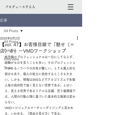
プロデュースする人
記事
All Posts
2025年6月2日
All Posts
【vol. 47】お客様目線で「魅せ（＝
店）る」ーVMDワークショップ
Column
販売職のプロフェッショナルは一日にしてならず、
Interview
経験がものを言うことも多い。そのプロフェッショ
Topic
ナルたるノウハウの共有が難しい。とても属人的な
部分もあり、個人の能力に依存するところも大き
い。しかも、情報はSNSなどでアルゴリズムで各個
人毎の指向性で届く見えない世界である。とはい
え、見える世界であるリアルな店舗、売り場環境で
は、人間の行動心理に基づいた基本的な施策は変わ
らない。
VMD＝ビジュアルマーチャンダイジングと言われ
る、いわゆる、「商品の見せ方」である。