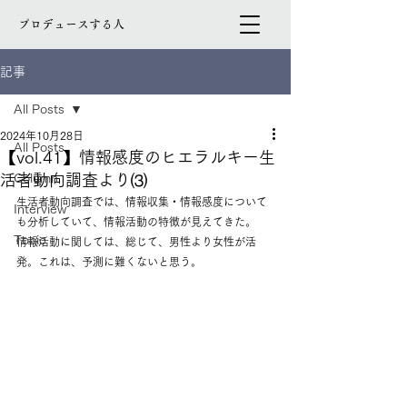
プロデュースする人
記事
All Posts
2024年10月28日
All Posts
【vol.41】情報感度のヒエラルキー生
活者動向調査より⑶
Column
生活者動向調査では、情報収集・情報感度について
Interview
も分析していて、情報活動の特徴が見えてきた。
Topic
情報活動に関しては、総じて、男性より女性が活
発。これは、予測に難くないと思う。