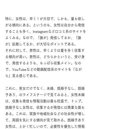
特に、女性は、早く！が大切で、しかも、量も欲し
がる傾向にある。というのも、女性は自分から発信
することも多く、Instagramなど口コミ系のサイトを
よくみる。なので、「誰が」発信してるか、「誰
が」拡散してるか、が大切なポイントである。
それに対して、男性は、早くよりは量を多く収集す
る傾向が高い。男性は、どちらかというと、受け身
で、発信するよりも、もっぱら収集メイン。なの
で、YouTubeなどの動画配信系のサイトを「なが
ら」見る感じである。
これに、男女だけでなく、未婚、既婚子なし、既婚
子あり、のライフステージで見てみると、女性未婚
は、収集も発信も情報活動は最も旺盛で、トップ。
既婚子なし女性は、収集するが発信には慎重な面も
ある。これは、家族や地域社会などの社会性が増し
て、周囲を気にする傾向が見て取れる。既婚子あり
女性は、とかく忙しいので、必要性を優先した情報