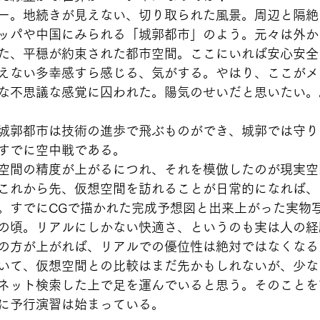
ー。地続きが見えない、切り取られた風景。周辺と隔絶
ッパや中国にみられる「城郭都市」のよう。元々は外か
た、平穏が約束された都市空間。ここにいれば安心安全
えない多幸感すら感じる、気がする。やはり、ここがメ
な不思議な感覚に囚われた。陽気のせいだと思いたい。
城郭都市は技術の進歩で飛ぶものができ、城郭では守り
すでに空中戦である。
空間の精度が上がるにつれ、それを模倣したのが現実空
これから先、仮想空間を訪れることが日常的になれば、
。すでにCGで描かれた完成予想図と出来上がった実物
の頃。リアルにしかない快適さ、というのも実は人の経
の方が上がれば、リアルでの優位性は絶対ではなくなる
いて、仮想空間との比較はまだ先かもしれないが、少な
ネット検索した上で足を運んでいると思う。そのことを
に予行演習は始まっている。