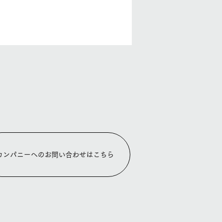
ol.61】バンクーバー、マ
ャ？ロール？ジャパンで
カンパニーへのお問い合わせはこちら
な食トレンド