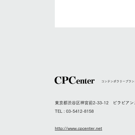
コンテンポラリープラン
【vol.63】バンクーバー、架
け橋と吊り橋？多様性を立体
東京都渋谷区神宮前2-33-12 ビラビアンカ
化した都市公園
TEL : 03-5412-8158
http://www.cpcenter.net