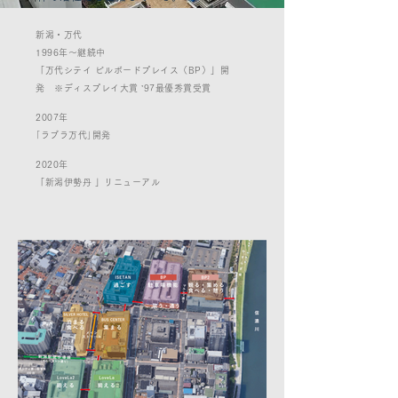
新潟・万代
1996年〜継続中
「万代シテイ ビルボードプレイス（BP）」開
発 ※ディスプレイ大賞 ’97最優秀賞受賞
2007年
｢ラブラ万代｣開発
2020年
「新潟伊勢丹 」リニューアル