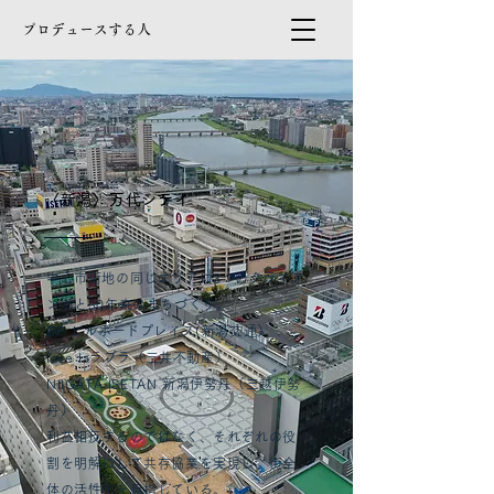
プロデュースする人
〈新潟〉万代シテイ
中心市街地の同じエリアに3つのクライア
ントと30年来のまちづくり。
BP ビルボードプレイス(新潟交通）
lave laラブラ（三井不動産）
NIIGATA ISETAN 新潟伊勢丹（三越伊勢
丹）
利益相反するのではなく、それぞれの役
割を明解にして共存協業を実現し、街全
体の活性化を目指している。