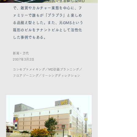
した。郊外モールに対抗できる都心型MD
で、雑貨やカルチャー業態を中心に、フ
ァミリーで誰もが「ブラブラ」と楽しめ
る品揃え型とした。また、元GMSという
箱形のビルをテナントビルとして活性化
した事例でもある。
新潟・万代
2007年3月2日
コンセプトメイキング／MD計画プランニング／
フロアゾーニング／
リーシングディレクション