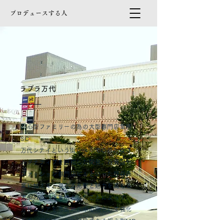
プロデュースする人
ラブラ万代
都心型ファミリーの為の大型専門店集積
SC
​万代シテイという街レベルでの新たなオ
ルタナティブを目指した開発。百貨店や
ファッション専門店ビルといった既存商
業に加えて、更なる充実と魅力を高める
大型の専門店集積としたことによって、
万代エリアを市街地の中心地として強化