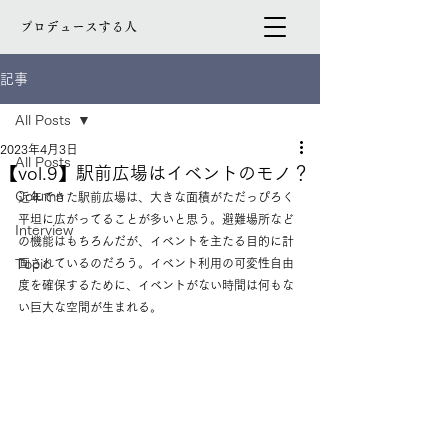
プロデュースする人
記事
All Posts
2023年4月3日
All Posts
【vol.9】駅前広場はイベントのモノ？
Column
近年できた駅前広場は、大きな面積がただっぴろく
平坦に広がってることが多いと思う。避難場所など
Interview
の機能はもちろんだが、イベントを主たる目的に計
Topic
画されているのだろう。イベント利用の可変性自由
度を確保するために、イベントがない時間は何もな
い巨大な空間が生まれる。