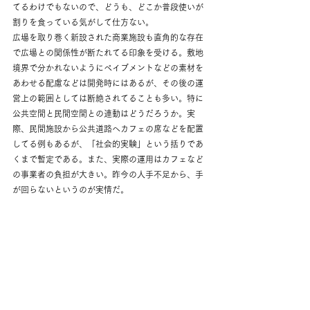
てるわけでもないので、どうも、どこか普段使いが
割りを食っている気がして仕方ない。
広場を取り巻く新設された商業施設も直角的な存在
で広場との関係性が断たれてる印象を受ける。敷地
境界で分かれないようにペイブメントなどの素材を
あわせる配慮などは開発時にはあるが、その後の運
営上の範囲としては断絶されてることも多い。特に
公共空間と民間空間との連動はどうだろうか。実
際、民間施設から公共道路へカフェの席などを配置
してる例もあるが、「社会的実験」という括りであ
くまで暫定である。また、実際の運用はカフェなど
の事業者の負担が大きい。昨今の人手不足から、手
が回らないというのが実情だ。