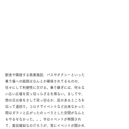
駅舎や隣接する商業施設、バスやタクシーといった
乗り場への経路はなんとか確保されてるものの、
往々にして利便性に欠ける。乗り継ぎには、何もな
い広い広場を突っ切っらざるを得ない。ましてや、
雨の日は傘をさして突っ切るか、庇のあるところを
伝って遠回り。コロナでイベントなど出来なかった
間はガランと広がったのっぺりとした空間がなんと
もやるせなかった。。。今はイベントが再開され
て、面目躍如なのだろうが、常にイベントが開かれ