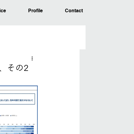
ice
Profile
Contact
ら、その2